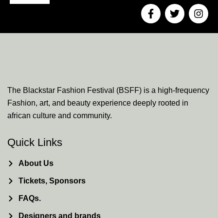
F
T
I
a
w
n
c
i
s
e
t
t
b
t
a
o
e
g
o
r
r
k
a
-
m
The Blackstar Fashion Festival (BSFF) is a high-frequency
f
Fashion, art, and beauty experience deeply rooted in
african culture and community.
Quick Links
About Us
Tickets, Sponsors
FAQs.
Designers and brands