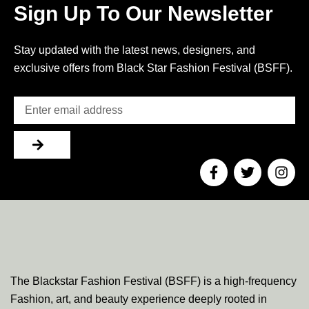
Sign Up To Our Newsletter
Stay updated with the latest news, designers, and
exclusive offers from Black Star Fashion Festival (BSFF).
Email
Submit
F
T
I
a
w
n
c
i
s
e
t
t
b
t
a
o
e
g
o
r
r
k
a
-
m
The Blackstar Fashion Festival (BSFF) is a high-frequency
f
Fashion, art, and beauty experience deeply rooted in