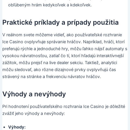
obľúbeným hrám kedykoľvek a kdekoľvek.
Praktické príklady a prípady použitia
V reálnom svete môžeme vidieť, ako používateľské rozhranie
Ice Casino ovplyvňuje správanie hráčov. Napríklad, hráči, ktorí
preferujú rýchle a jednoduché hry, môžu ľahko nájsť automaty s
vysokou návratnosťou, zatiaľ čo tí, ktorí hľadajú interaktívnejší
zážitok, môžu prejsť na live dealer sekciu. Taktiež, analytici
môžu sledovať, ako rôzne dizajnové prvky ovplyvňujú čas
strávený na stránke a frekvenciu návratov hráčov.
Výhody a nevýhody
Pri hodnotení používateľského rozhrania Ice Casino je dôležité
zvážiť jeho výhody a nevýhody:
Výhody: