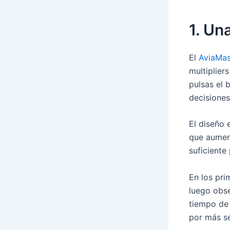
1. Un
El
AviaMas
multiplier
pulsas el 
decisiones
El diseño 
que aument
suficiente
En los pri
luego obse
tiempo de 
por más se