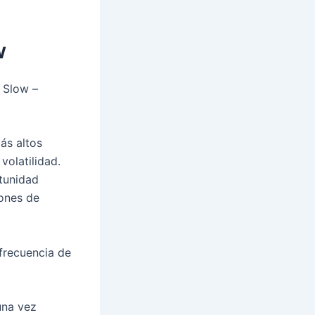
w
 Slow –
ás altos
olatilidad.
tunidad
iones de
 frecuencia de
una vez