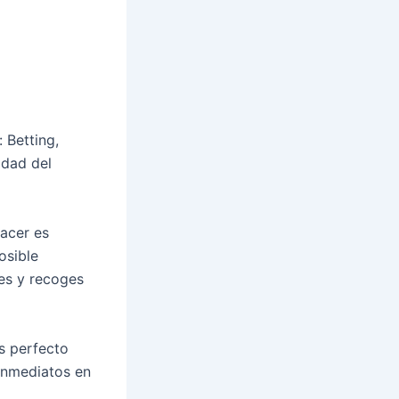
 Betting,
idad del
hacer es
osible
nes y recoges
s perfecto
inmediatos en