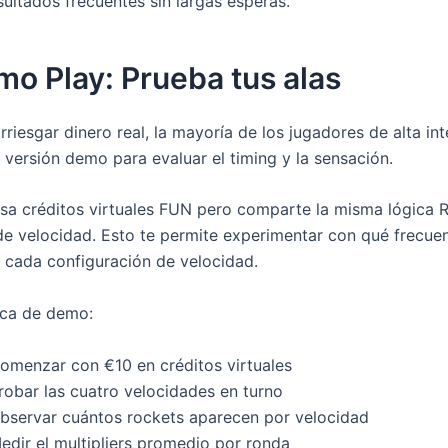
sultados frecuentes sin largas esperas.
mo Play: Prueba tus alas
rriesgar dinero real, la mayoría de los jugadores de alta in
 versión demo para evaluar el timing y la sensación.
sa créditos virtuales FUN pero comparte la misma lógica 
e velocidad. Esto te permite experimentar con qué frecue
 cada configuración de velocidad.
ica de demo:
omenzar con €10 en créditos virtuales
robar las cuatro velocidades en turno
bservar cuántos rockets aparecen por velocidad
edir el multipliers promedio por ronda