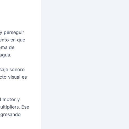
y perseguir
mento en que
toma de
agua.
isaje sonoro
cto visual es
l motor y
ltipliers. Ese
regresando