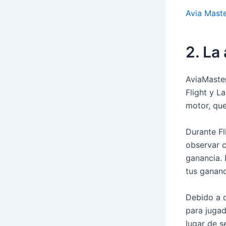
Avia Mast
2. La
AviaMaster
Flight y L
motor, que
Durante Fl
observar c
ganancia. 
tus gananc
Debido a q
para jugad
lugar de s