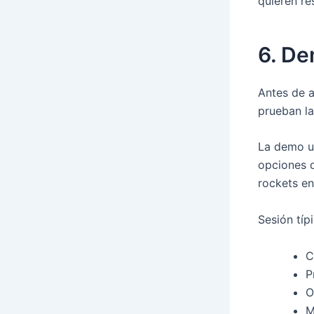
quieren re
6. De
Antes de a
prueban la
La demo u
opciones d
rockets en
Sesión típ
C
P
O
M