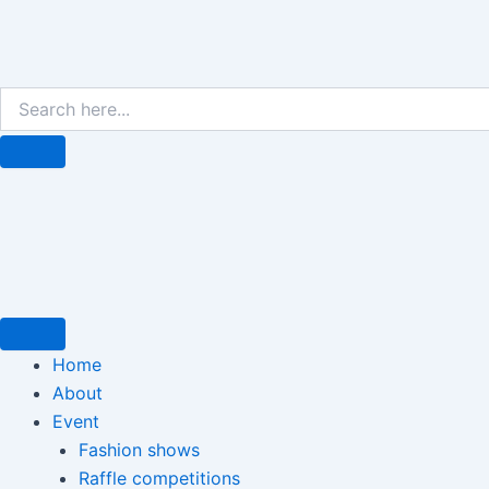
Skip
Post
to
navigation
content
Home
About
Event
Fashion shows
Raffle competitions