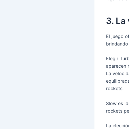
3. La
El juego o
brindando 
Elegir Tur
aparecen m
La veloci
equilibrad
rockets.
Slow es id
rockets pe
La elecció