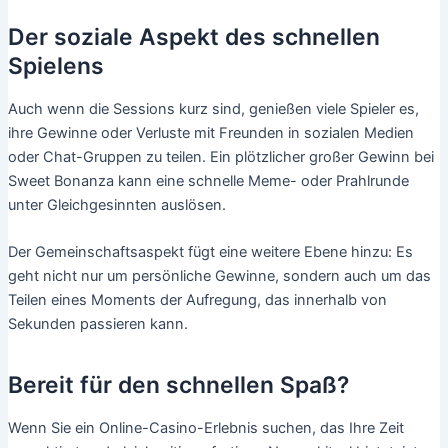
Der soziale Aspekt des schnellen
Spielens
Auch wenn die Sessions kurz sind, genießen viele Spieler es,
ihre Gewinne oder Verluste mit Freunden in sozialen Medien
oder Chat-Gruppen zu teilen. Ein plötzlicher großer Gewinn bei
Sweet Bonanza kann eine schnelle Meme- oder Prahlrunde
unter Gleichgesinnten auslösen.
Der Gemeinschaftsaspekt fügt eine weitere Ebene hinzu: Es
geht nicht nur um persönliche Gewinne, sondern auch um das
Teilen eines Moments der Aufregung, das innerhalb von
Sekunden passieren kann.
Bereit für den schnellen Spaß?
Wenn Sie ein Online-Casino-Erlebnis suchen, das Ihre Zeit