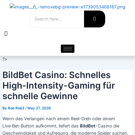
Skip
Post
to
navigation
content
?>
BildBet Casino: Schnelles
High‑Intensity-Gaming für
schnelle Gewinne
By
Rob Rob3
/
May 27, 2026
Wenn das Verlangen nach einem Reel-Dreh oder einem
Live‑Bet-Button aufkommt, liefert das
BildBet
-Casino die
Geschwindigkeit und Aufregung, die moderne Spieler suchen.