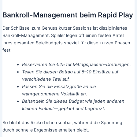
Bankroll-Management beim Rapid Play
Der Schlüssel zum Genuss kurzer Sessions ist diszipliniertes
Bankroll-Management. Spieler legen oft einen festen Anteil
ihres gesamten Spielbudgets speziell für diese kurzen Phasen
fest.
Reservieren Sie €25 für Mittagspausen-Drehungen.
Teilen Sie diesen Betrag auf 5–10 Einsätze auf
verschiedene Titel auf.
Passen Sie die Einsatzgröße an die
wahrgenommene Volatilität an.
Behandeln Sie dieses Budget wie jeden anderen
kleinen Einkauf—geplant und begrenzt.
So bleibt das Risiko beherrschbar, während die Spannung
durch schnelle Ergebnisse erhalten bleibt.