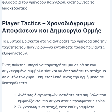
φιλοσοφία του γρήγορου παιχνιδιού, διατηρώντας το
διασκεδαστικό.
Player Tactics – Χρονοδιάγραμμα
Αποφάσεων και Δημιουργία Ορμής
Το μυστικό βρίσκεται στο να αντιδράτε πιο γρήγορα από την
ταχύτητα του παιχνιδιού—να εντοπίζετε τάσεις πριν αυτές
εξαφανιστούν.
Ένας παίκτης μπορεί να παρατηρήσει μια σειρά σε ένα
συγκεκριμένο σύμβολο slot και να διπλασιάσει το στοίχημα
σε αυτόν τον γύρο—εκμεταλλευόμενος την ορμή μέσα σε
δευτερόλεπτα.
Ανάλυση διαγωνισμών:
εστιάστε στα σύμβολα που
εμφανίζονται πιο συχνά στους πρόσφατους spins
Συγχρονισμένα στοιχήματα:
ευθυγραμμίστε