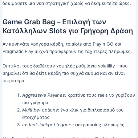
δοκιμάσετε μια νέα στρατηγική χωρίς να δεσμευτείτε ώρες.
Game Grab Bag – Επιλογή των
Κατάλληλων Slots για Γρήγορη Δράση
Αν κυνηγάτε γρήγορα κέρδη, τα slots από Play’n GO και
Pragmatic Play συχνά προσφέρουν τις ταχύτερες πληρωμές.
Οι τίτλοι τους διαθέτουν χαμηλές ρυθμίσεις volatility—που
σημαίνει ότι θα δείτε κέρδη πιο συχνά ακόμα και αν είναι
μικρότερα.
Aggressive Paylines:
κρατάνε τους reels να γυρίζουν
πιο γρήγορα
Multi‑bet options:
ένα κλικ για διπλασιασμό του
στοιχήματος
Instant Jackpot triggers:
αστραπιαίες πληρωμές