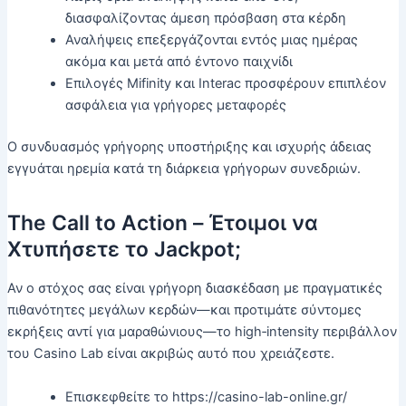
διασφαλίζοντας άμεση πρόσβαση στα κέρδη
Αναλήψεις επεξεργάζονται εντός μιας ημέρας
ακόμα και μετά από έντονο παιχνίδι
Επιλογές Mifinity και Interac προσφέρουν επιπλέον
ασφάλεια για γρήγορες μεταφορές
Ο συνδυασμός γρήγορης υποστήριξης και ισχυρής άδειας
εγγυάται ηρεμία κατά τη διάρκεια γρήγορων συνεδριών.
The Call to Action – Έτοιμοι να
Χτυπήσετε το Jackpot;
Αν ο στόχος σας είναι γρήγορη διασκέδαση με πραγματικές
πιθανότητες μεγάλων κερδών—και προτιμάτε σύντομες
εκρήξεις αντί για μαραθώνιους—το high‑intensity περιβάλλον
του Casino Lab είναι ακριβώς αυτό που χρειάζεστε.
Επισκεφθείτε το https://casino-lab-online.gr/