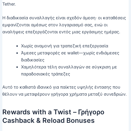
Tether.
Η διαδικασία συναλλαγής είναι σχεδόν άμεση· οι καταθέσεις
εμφανίζονται αμέσως στον λογαριασμό σας, ενώ οι
αναλήψεις επεξεργάζονται εντός μιας εργάσιμης ημέρας.
Χωρίς αναμονή για τραπεζική επεξεργασία
Άμεσες μεταφορές σε wallet—χωρίς ενδιάμεσες
διαδικασίες
Χαμηλότερα τέλη συναλλαγών σε σύγκριση με
παραδοσιακές τράπεζες
Αυτό το καθιστά ιδανικό για παίκτες υψηλής έντασης που
θέλουν να μεταφέρουν γρήγορα χρήματα μεταξύ συνεδριών.
Rewards with a Twist – Γρήγορο
Cashback & Reload Bonuses