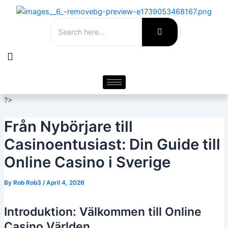
Skip
Post
to
navigation
content
?>
Från Nybörjare till
Casinoentusiast: Din Guide till
Online Casino i Sverige
By
Rob Rob3
/
April 4, 2026
Introduktion: Välkommen till Online
Casino Världen