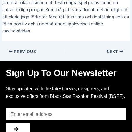
jämföra olika casinon och testa några spel gratis innan du
satsar riktiga pengar. Kom ihåg att spela för att det är roligt och
att aldrig jaga förluster. Med rätt kunskap och inställning kan du
få en positiv och underhållande upplevelse i online
casinovärlden.
PREVIOUS
NEXT
Sign Up To Our Newsletter
Stay updated with the latest news, designers, and
exclusive offers from Black Star Fashion Festival (BSFF).
Email
Submit