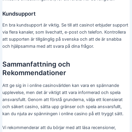
Kundsupport
En bra kundsupport är viktig. Se till att casinot erbjuder support
via flera kanaler, som livechatt, e-post och telefon. Kontrollera
att supporten är tillgänglig på svenska och att de är snabba
och hjälpsamma med att svara på dina frågor.
Sammanfattning och
Rekommendationer
Att ge sig in i online casinovärlden kan vara en spännande
upplevelse, men det är viktigt att vara informerad och spela
ansvarsfullt. Genom att förstå grunderna, välja ett licensierat
och säkert casino, sätta upp gränser och spela ansvarsfullt,
kan du njuta av spänningen i online casino på ett tryggt sätt.
Vi rekommenderar att du börjar med att läsa recensioner,