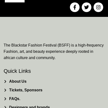
F
T
I
a
w
n
c
i
s
e
t
t
b
t
a
o
e
g
o
r
r
k
a
-
m
The Blackstar Fashion Festival (BSFF) is a high-frequency
f
Fashion, art, and beauty experience deeply rooted in
african culture and community.
Quick Links
About Us
Tickets, Sponsors
FAQs.
Designers and brands