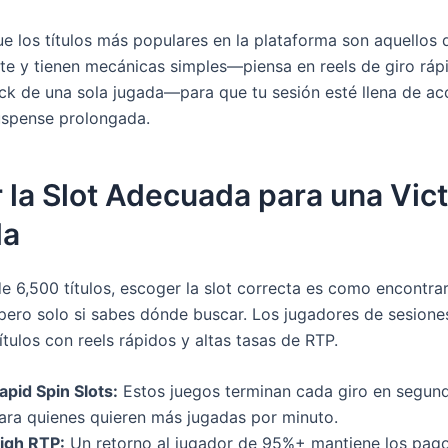
e los títulos más populares en la plataforma son aquellos
e y tienen mecánicas simples—piensa en reels de giro ráp
ck de una sola jugada—para que tu sesión esté llena de acc
uspense prolongada.
r la Slot Adecuada para una Vict
da
 6,500 títulos, escoger la slot correcta es como encontra
ero solo si sabes dónde buscar. Los jugadores de sesione
títulos con reels rápidos y altas tasas de RTP.
apid Spin Slots:
Estos juegos terminan cada giro en segund
ara quienes quieren más jugadas por minuto.
igh RTP:
Un retorno al jugador de 95%+ mantiene los pago