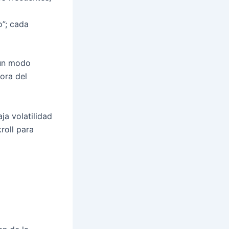
o”; cada
 un modo
ora del
ja volatilidad
roll para