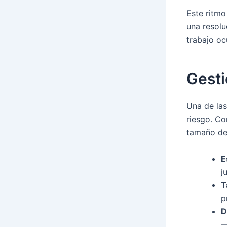
Este ritmo
una resol
trabajo oc
Gesti
Una de las
riesgo. Co
tamaño de
E
j
T
p
D
—