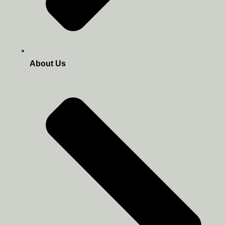
About Us