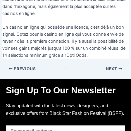
dans l’hexagone, mais également la plus acceptée sur les
casinos en ligne.
Un casino en ligne qui possède une licence, c’est déjà un bon
signal. Optez pour le casino en ligne qui vous donne envie de
revenir dès la première connexion. Il y a aussi la possibilité de
voir ses gains majorés jusqu’à 100 % sur un combiné réussi de
14 sélections minimum grâce à l’Opti Odds.
PREVIOUS
NEXT
Sign Up To Our Newsletter
Stay updated with the latest news, designers, and
exclusive offers from Black Star Fashion Festival (BSFF).
Email