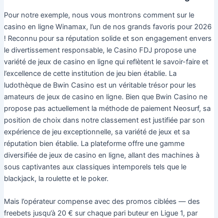
Pour notre exemple, nous vous montrons comment sur le
casino en ligne Winamax, l’un de nos grands favoris pour 2026
! Reconnu pour sa réputation solide et son engagement envers
le divertissement responsable, le Casino FDJ propose une
variété de jeux de casino en ligne qui reflètent le savoir-faire et
l’excellence de cette institution de jeu bien établie. La
ludothèque de Bwin Casino est un véritable trésor pour les
amateurs de jeux de casino en ligne. Bien que Bwin Casino ne
propose pas actuellement la méthode de paiement Neosurf, sa
position de choix dans notre classement est justifiée par son
expérience de jeu exceptionnelle, sa variété de jeux et sa
réputation bien établie. La plateforme offre une gamme
diversifiée de jeux de casino en ligne, allant des machines à
sous captivantes aux classiques intemporels tels que le
blackjack, la roulette et le poker.
Mais l’opérateur compense avec des promos ciblées — des
freebets jusqu’à 20 € sur chaque pari buteur en Ligue 1, par