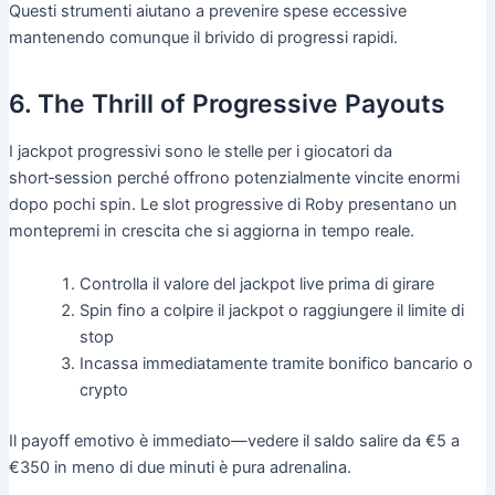
Questi strumenti aiutano a prevenire spese eccessive
mantenendo comunque il brivido di progressi rapidi.
6. The Thrill of Progressive Payouts
I jackpot progressivi sono le stelle per i giocatori da
short‑session perché offrono potenzialmente vincite enormi
dopo pochi spin. Le slot progressive di Roby presentano un
montepremi in crescita che si aggiorna in tempo reale.
Controlla il valore del jackpot live prima di girare
Spin fino a colpire il jackpot o raggiungere il limite di
stop
Incassa immediatamente tramite bonifico bancario o
crypto
Il payoff emotivo è immediato—vedere il saldo salire da €5 a
€350 in meno di due minuti è pura adrenalina.