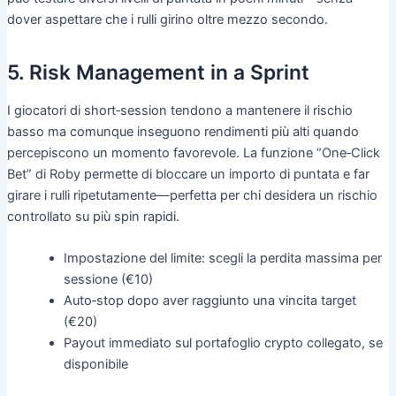
dover aspettare che i rulli girino oltre mezzo secondo.
5. Risk Management in a Sprint
I giocatori di short‑session tendono a mantenere il rischio
basso ma comunque inseguono rendimenti più alti quando
percepiscono un momento favorevole. La funzione “One‑Click
Bet” di Roby permette di bloccare un importo di puntata e far
girare i rulli ripetutamente—perfetta per chi desidera un rischio
controllato su più spin rapidi.
Impostazione del limite: scegli la perdita massima per
sessione (€10)
Auto‑stop dopo aver raggiunto una vincita target
(€20)
Payout immediato sul portafoglio crypto collegato, se
disponibile