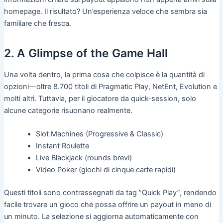
homepage. Il risultato? Un’esperienza veloce che sembra sia
familiare che fresca.
2. A Glimpse of the Game Hall
Una volta dentro, la prima cosa che colpisce è la quantità di
opzioni—oltre 8.700 titoli di Pragmatic Play, NetEnt, Evolution e
molti altri. Tuttavia, per il giocatore da quick‑session, solo
alcune categorie risuonano realmente.
Slot Machines (Progressive & Classic)
Instant Roulette
Live Blackjack (rounds brevi)
Video Poker (giochi di cinque carte rapidi)
Questi titoli sono contrassegnati da tag “Quick Play”, rendendo
facile trovare un gioco che possa offrire un payout in meno di
un minuto. La selezione si aggiorna automaticamente con