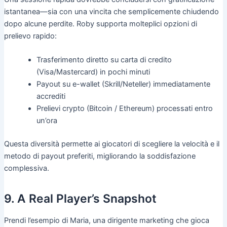
istantanea—sia con una vincita che semplicemente chiudendo
dopo alcune perdite. Roby supporta molteplici opzioni di
prelievo rapido:
Trasferimento diretto su carta di credito
(Visa/Mastercard) in pochi minuti
Payout su e-wallet (Skrill/Neteller) immediatamente
accrediti
Prelievi crypto (Bitcoin / Ethereum) processati entro
un’ora
Questa diversità permette ai giocatori di scegliere la velocità e il
metodo di payout preferiti, migliorando la soddisfazione
complessiva.
9. A Real Player’s Snapshot
Prendi l’esempio di Maria, una dirigente marketing che gioca