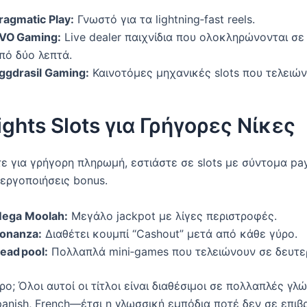
ragmatic Play:
Γνωστό για τα lightning‑fast reels.
VO Gaming:
Live dealer παιχνίδια που ολοκληρώνονται σε
πό δύο λεπτά.
ggdrasil Gaming:
Καινοτόμες μηχανικές slots που τελειώ
ights Slots για Γρήγορες Νίκες
ε για γρήγορη πληρωμή, εστιάστε σε slots με σύντομα pay
εργοποιήσεις bonus.
ega Moolah:
Μεγάλο jackpot με λίγες περιστροφές.
onanza:
Διαθέτει κουμπί “Cashout” μετά από κάθε γύρο.
ead pool:
Πολλαπλά mini‑games που τελειώνουν σε δευτε
ρο; Όλοι αυτοί οι τίτλοι είναι διαθέσιμοι σε πολλαπλές γ
Spanish, French—έτσι η γλωσσική εμπόδια ποτέ δεν σε επιβ