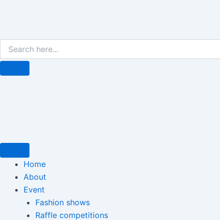
Skip
Post
to
navigation
content
Home
About
Event
Fashion shows
Raffle competitions