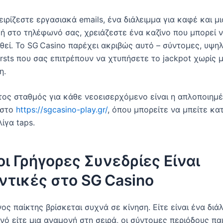
ειρίζεστε εργασιακά emails, ένα διάλειμμα για καφέ και μ
ή στο τηλέφωνό σας, χρειάζεστε ένα καζίνο που μπορεί 
θεί. Το SG Casino παρέχει ακριβώς αυτό – σύντομες, υψη
rsts που σας επιτρέπουν να χτυπήσετε το jackpot χωρίς 
η.
ος σταθμός για κάθε νεοεισερχόμενο είναι η απλοποιημέ
 στο
https://sgcasino-play.gr/
, όπου μπορείτε να μπείτε κα
ίγα taps.
 οι Γρήγορες Συνεδρίες Είναι
ντικές στο SG Casino
ς παίκτης βρίσκεται συχνά σε κίνηση. Είτε είναι ένα διάλ
νό είτε μια αναμονή στη σειρά, οι σύντομες περιόδους παι