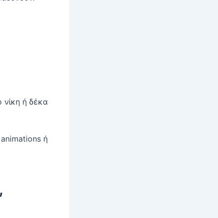
 νίκη ή δέκα
animations ή
,