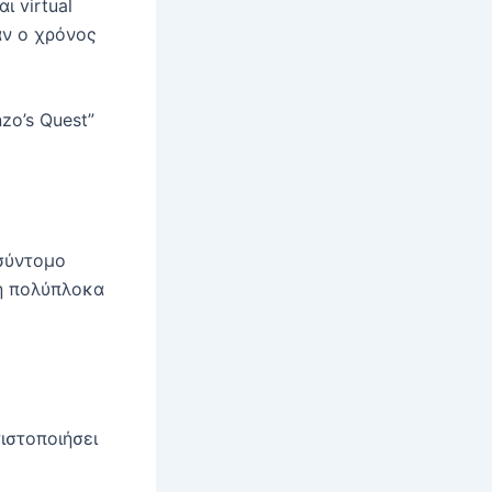
ι virtual
αν ο χρόνος
zo’s Quest”
 σύντομο
ή πολύπλοκα
ιστοποιήσει