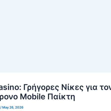
asino: Γρήγορες Νίκες για το
ρονο Mobile Παίκτη
3
/
May 26, 2026