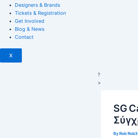
Designers & Brands
Tickets & Registration
Get Involved
Blog & News
Contact
X
?
>
SG C
Σύγχ
By
Rob Rob