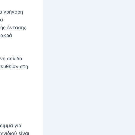
ια γρήγορη
να
λής έντασης
μακρά
νη σελίδα
τευθείαν στη
ειμμα για
χνιδιού είναι