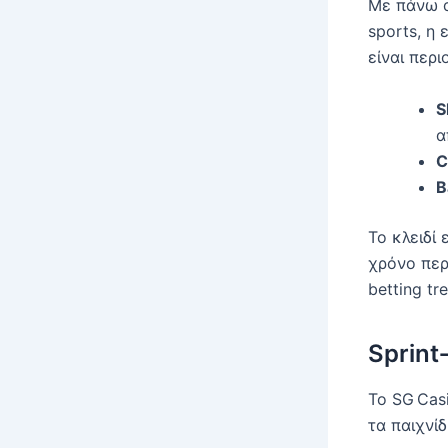
Με πάνω απ
sports, η
είναι περι
S
α
C
B
Το κλειδί
χρόνο περ
betting tre
Sprint
Το SG Cas
τα παιχνίδ