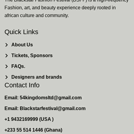
f
Fashion, art, and beauty experience deeply rooted in
african culture and community.
Quick Links
About Us
Tickets, Sponsors
FAQs.
Designers and brands
Contact Info
Email: 54kingdomsltd@gmail.com
Email: Blackstarfestival@gmail.com
+1 9432169999 (USA )
+233 55 514 1446 (Ghana)