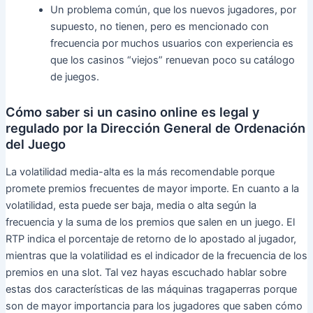
Un problema común, que los nuevos jugadores, por
supuesto, no tienen, pero es mencionado con
frecuencia por muchos usuarios con experiencia es
que los casinos “viejos” renuevan poco su catálogo
de juegos.
Cómo saber si un casino online es legal y
regulado por la Dirección General de Ordenación
del Juego
La volatilidad media-alta es la más recomendable porque
promete premios frecuentes de mayor importe. En cuanto a la
volatilidad, esta puede ser baja, media o alta según la
frecuencia y la suma de los premios que salen en un juego. El
RTP indica el porcentaje de retorno de lo apostado al jugador,
mientras que la volatilidad es el indicador de la frecuencia de los
premios en una slot. Tal vez hayas escuchado hablar sobre
estas dos características de las máquinas tragaperras porque
son de mayor importancia para los jugadores que saben cómo