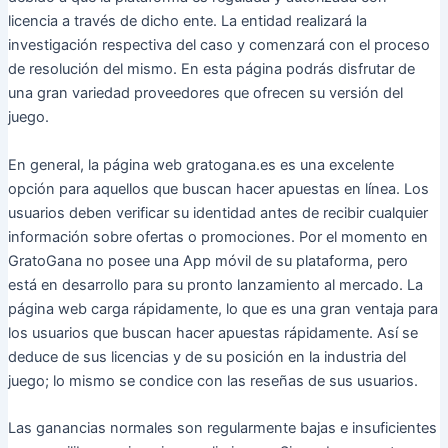
licencia a través de dicho ente. La entidad realizará la
investigación respectiva del caso y comenzará con el proceso
de resolución del mismo. En esta página podrás disfrutar de
una gran variedad proveedores que ofrecen su versión del
juego.
En general, la página web gratogana.es es una excelente
opción para aquellos que buscan hacer apuestas en línea. Los
usuarios deben verificar su identidad antes de recibir cualquier
información sobre ofertas o promociones. Por el momento en
GratoGana no posee una App móvil de su plataforma, pero
está en desarrollo para su pronto lanzamiento al mercado. La
página web carga rápidamente, lo que es una gran ventaja para
los usuarios que buscan hacer apuestas rápidamente. Así se
deduce de sus licencias y de su posición en la industria del
juego; lo mismo se condice con las reseñas de sus usuarios.
Las ganancias normales son regularmente bajas e insuficientes