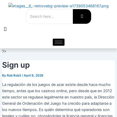
Skip
Post
to
navigation
content
?>
Sign up
By
Rob Rob3
/
April 6, 2026
La regulación de los juegos de azar existe desde hace mucho
tiempo, antes que los casinos online, pero desde que en 2012
este sector se regulase legalmente en nuestro país, la Dirección
General de Ordenación del Juego ha crecido para adaptarse a
los nuevos tiempos. Es quién determina qué operadores son
legales y cuáles no, otorgándoles la licencia general y licencias