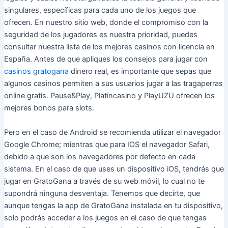
singulares, específicas para cada uno de los juegos que
ofrecen. En nuestro sitio web, donde el compromiso con la
seguridad de los jugadores es nuestra prioridad, puedes
consultar nuestra lista de los mejores casinos con licencia en
España. Antes de que apliques los consejos para jugar con
casinos gratogana
dinero real, es importante que sepas que
algunos casinos permiten a sus usuarios jugar a las tragaperras
online gratis. Pause&Play, Platincasino y PlayUZU ofrecen los
mejores bonos para slots.
Pero en el caso de Android se recomienda utilizar el navegador
Google Chrome; mientras que para IOS el navegador Safari,
debido a que son los navegadores por defecto en cada
sistema. En el caso de que uses un dispositivo iOS, tendrás que
jugar en GratoGana a través de su web móvil, lo cual no te
supondrá ninguna desventaja. Tenemos que decirte, que
aunque tengas la app de GratoGana instalada en tu dispositivo,
solo podrás acceder a los juegos en el caso de que tengas