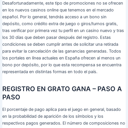
Desafortunadamente, este tipo de promociones no se ofrecen
en los nuevos casinos online que tenemos en el mercado
español. Por lo general, tendrás acceso a un bono sin
depósito, como crédito extra de juego o giros/turnos gratis,
tras verificar por primera vez tu perfil en un casino nuevo y tras
los 30 días que deben pasar después del registro. Estas
condiciones se deben cumplir antes de solicitar una retirada
para evitar la cancelación de las ganancias generadas. Todos
los portales en línea actuales en España ofrecen al menos un
bono por depósito, por lo que esta recompensa se encuentra
representada en distintas formas en todo el país.
REGISTRO EN GRATO GANA – PASO A
PASO
El porcentaje de pago aplica para el juego en general, basado
en la probabilidad de aparición de los símbolos y los
respectivos pagos generados. El número de composiciones no