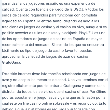
garantizar a los jugadores españoles una experiencia de
calidad. Cuenta con licencia de juego de la DGOJ, y todos los
sellos de calidad requeridos para funcionar con completa
legalidad en España. Mientras tanto, dejando de lado a los
tradicionales juegos de casino y al casino en vivo, aunque sí es
posible acceder a títulos de ruleta y blackjack. PlayUZU es uno
de los operadores de juegos de casino en España de mayor
reconocimiento del mercado. Si eres de los que no encuentra
fácilmente su tipo de juego de casino favorito, puedes
aprovechar la variedad de juegos de azar del casino
GratoGana.
Este sitio internet tiene información relacionada con juegos de
azar y no acepta los menores de edad. Una vez termines con el
registro oficialmente podrás entrar a Gratogana y comenzar a
disfrutar de todos los servicios que el casino ofrece. Por último
podrás apostar en el juego rasca y gana que es la razón por la
cual este on line casino online sobresale y es reconocido. Esto
debido a que la plataforma es regulada y autorizada con