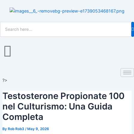
Skip
Post
to
navigation
content
?>
Testosterone Propionate 100
nel Culturismo: Una Guida
Completa
By
Rob Rob3
/
May 9, 2026