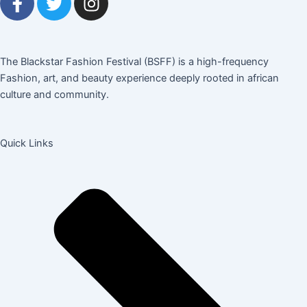
a
w
n
c
i
s
e
t
t
b
t
a
The Blackstar Fashion Festival (BSFF) is a high-frequency
o
e
g
Fashion, art, and beauty experience deeply rooted in african
o
r
r
culture and community.
k
a
-
m
Quick Links
f