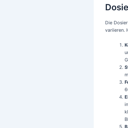
Dosi
Die Dosier
variieren.
K
u
G
S
m
F
6
E
i
k
B
B