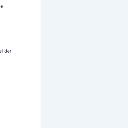
he
ei der