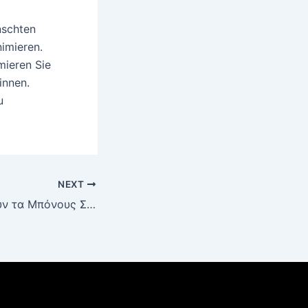
nschten
nimieren.
mieren Sie
innen.
u
NEXT
Πώς Λειτουργούν τα Μπόνους Σλοτ