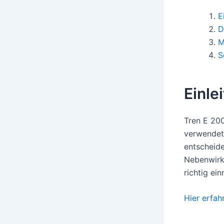
E
D
M
S
Einle
Tren E 200
verwendet 
entscheide
Nebenwirku
richtig ei
Hier erfah