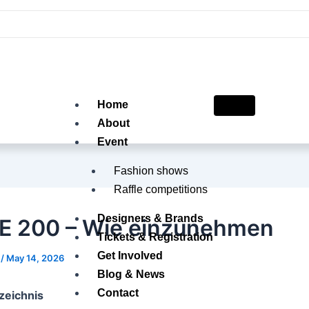
Home
About
Event
Fashion shows
Raffle competitions
Designers & Brands
 E 200 – Wie einzunehmen
Tickets & Registration
Get Involved
3
/
May 14, 2026
Blog & News
Contact
zeichnis