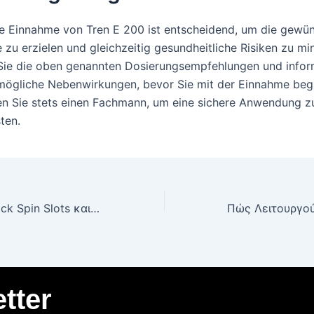
ge Einnahme von Tren E 200 ist entscheidend, um die gewü
 zu erzielen und gleichzeitig gesundheitliche Risiken zu mi
Sie die oben genannten Dosierungsempfehlungen und infor
 mögliche Nebenwirkungen, bevor Sie mit der Einnahme beg
en Sie stets einen Fachmann, um eine sichere Anwendung z
ten.
Casino Lab: Quick Spin Slots και Lightning‑Fast Wins
tter