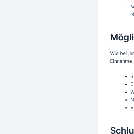
s
N
Mögl
Wie bei je
Einnahme 
S
E
W
N
V
Schlu