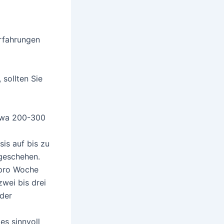
Erfahrungen
sollten Sie
etwa 200-300
is auf bis zu
 geschehen.
 pro Woche
zwei bis drei
 der
s sinnvoll