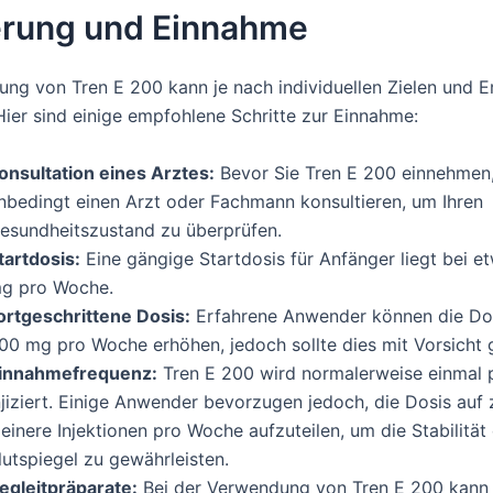
erung und Einnahme
ung von Tren E 200 kann je nach individuellen Zielen und 
 Hier sind einige empfohlene Schritte zur Einnahme:
onsultation eines Arztes:
Bevor Sie Tren E 200 einnehmen, 
nbedingt einen Arzt oder Fachmann konsultieren, um Ihren
esundheitszustand zu überprüfen.
tartdosis:
Eine gängige Startdosis für Anfänger liegt bei 
g pro Woche.
ortgeschrittene Dosis:
Erfahrene Anwender können die Dos
00 mg pro Woche erhöhen, jedoch sollte dies mit Vorsicht
innahmefrequenz:
Tren E 200 wird normalerweise einmal
njiziert. Einige Anwender bevorzugen jedoch, die Dosis auf 
leinere Injektionen pro Woche aufzuteilen, um die Stabilität
lutspiegel zu gewährleisten.
egleitpräparate:
Bei der Verwendung von Tren E 200 kann e