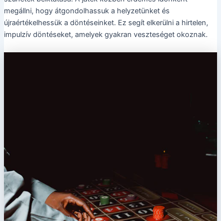
megállni, hogy átgondolhassuk a helyzetünket és
újraértékelhessük a döntéseinket. Ez segít elkerülni a hirtelen,
impulzív döntéseket, amelyek gyakran veszteséget okoznak.