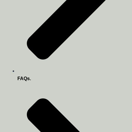
FAQs.