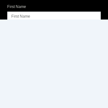
First Name
Last Name
Email Address
Select Workshop
Message