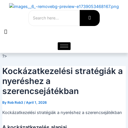
Skip
Post
to
navigation
content
?>
Kockázatkezelési stratégiák a
nyeréshez a
szerencsejátékban
By
Rob Rob3
/
April 1, 2026
Kockázatkezelési stratégiák a nyeréshez a szerencsejátékban
A kockázatkezelés alapjai