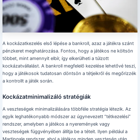
A kockázatkezelés első lépése a bankroll, azaz a játékra szánt
pénzkeret meghatározása. Fontos, hogy a játékos ne költsön
többet, mint amennyit elbír, így elkerülheti a túlzott
kockázatvállalást. A bankroll megfelelő kezelése lehetővé teszi,
hogy a játékosok tudatosan döntsön a tétjeikről és megőrizzék
a kontrollt a játék során.
Kockázatminimalizáló stratégiák
A veszteségek minimalizálására többféle stratégia létezik. Az
egyik leghatékonyabb módszer az úgynevezett “tétkezelési”
rendszer, amelyben a játékos a nyeremények vagy
veszteségek függvényében állítja be a téteit. Ilyen például a
Martingale rendszer, ahol a játékos minden veszteség után