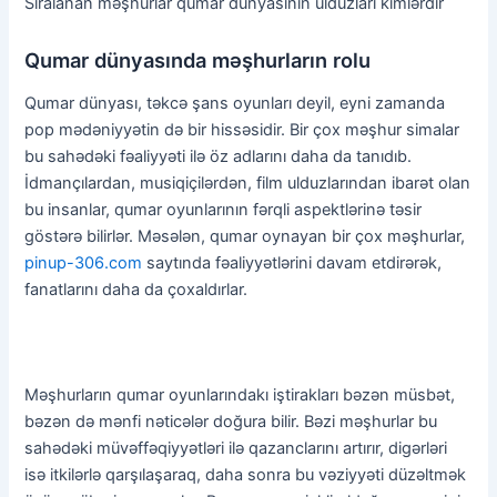
Sıralanan məşhurlar qumar dünyasının ulduzları kimlərdir
Qumar dünyasında məşhurların rolu
Qumar dünyası, təkcə şans oyunları deyil, eyni zamanda
pop mədəniyyətin də bir hissəsidir. Bir çox məşhur simalar
bu sahədəki fəaliyyəti ilə öz adlarını daha da tanıdıb.
İdmançılardan, musiqiçilərdən, film ulduzlarından ibarət olan
bu insanlar, qumar oyunlarının fərqli aspektlərinə təsir
göstərə bilirlər. Məsələn, qumar oynayan bir çox məşhurlar,
pinup-306.com
saytında fəaliyyətlərini davam etdirərək,
fanatlarını daha da çoxaldırlar.
Məşhurların qumar oyunlarındakı iştirakları bəzən müsbət,
bəzən də mənfi nəticələr doğura bilir. Bəzi məşhurlar bu
sahədəki müvəffəqiyyətləri ilə qazanclarını artırır, digərləri
isə itkilərlə qarşılaşaraq, daha sonra bu vəziyyəti düzəltmək