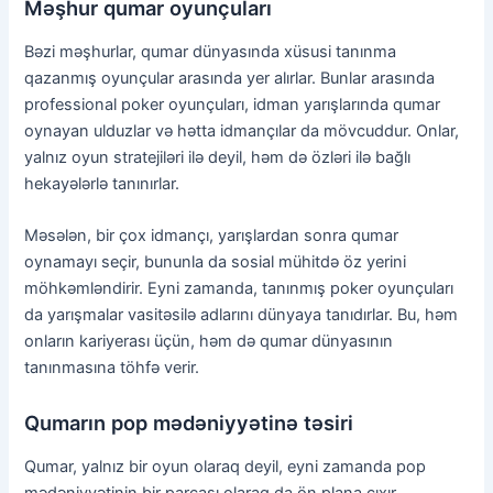
Məşhur qumar oyunçuları
Bəzi məşhurlar, qumar dünyasında xüsusi tanınma
qazanmış oyunçular arasında yer alırlar. Bunlar arasında
professional poker oyunçuları, idman yarışlarında qumar
oynayan ulduzlar və hətta idmançılar da mövcuddur. Onlar,
yalnız oyun stratejiləri ilə deyil, həm də özləri ilə bağlı
hekayələrlə tanınırlar.
Məsələn, bir çox idmançı, yarışlardan sonra qumar
oynamayı seçir, bununla da sosial mühitdə öz yerini
möhkəmləndirir. Eyni zamanda, tanınmış poker oyunçuları
da yarışmalar vasitəsilə adlarını dünyaya tanıdırlar. Bu, həm
onların kariyerası üçün, həm də qumar dünyasının
tanınmasına töhfə verir.
Qumarın pop mədəniyyətinə təsiri
Qumar, yalnız bir oyun olaraq deyil, eyni zamanda pop
mədəniyyətinin bir parçası olaraq da ön plana çıxır.