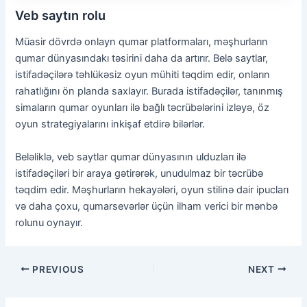
Veb saytın rolu
Müasir dövrdə onlayn qumar platformaları, məşhurların
qumar dünyasındakı təsirini daha da artırır. Belə saytlar,
istifadəçilərə təhlükəsiz oyun mühiti təqdim edir, onların
rahatlığını ön planda saxlayır. Burada istifadəçilər, tanınmış
simaların qumar oyunları ilə bağlı təcrübələrini izləyə, öz
oyun strategiyalarını inkişaf etdirə bilərlər.
Beləliklə, veb saytlar qumar dünyasının ulduzları ilə
istifadəçiləri bir araya gətirərək, unudulmaz bir təcrübə
təqdim edir. Məşhurların hekayələri, oyun stilinə dair ipucları
və daha çoxu, qumarsevərlər üçün ilham verici bir mənbə
rolunu oynayır.
PREVIOUS
NEXT