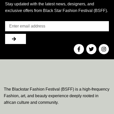
Stay updated with the latest news, designers, and
exclusive offers from Black Star Fashion Festival (BSFF).
Email
Submit
F
T
I
a
w
n
c
i
s
e
t
t
b
t
a
o
e
g
o
r
r
k
a
-
m
The Blackstar Fashion Festival (BSFF) is a high-frequency
f
Fashion, art, and beauty experience deeply rooted in
african culture and community.