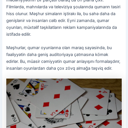
Filmlərdə, mahnılarda və televiziya şoularında qumarın təsiri
hiss olunur. Məşhur simaların iştirakı ilə, bu sahə daha da
genişlənir və insanları cəlb edir. Eyni zamanda, qumar
oyunları, müxtəlif təşkilatların reklam kampaniyalarında da
istifadə edilir.
Məşhurlar, qumar oyunlarına olan maraq sayəsində, bu
fəaliyyətin daha geniş auditoriyaya çatmasına kömək
edirlər. Bu, müasir cəmiyyətin qumar anlayışını formalaşdırır,
insanları oyunlardan daha çox zövq almağa təşviq edir.