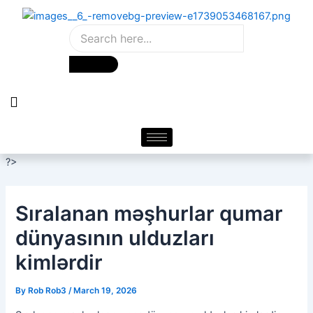
Skip
Post
to
navigation
content
?>
Sıralanan məşhurlar qumar
dünyasının ulduzları
kimlərdir
By
Rob Rob3
/
March 19, 2026