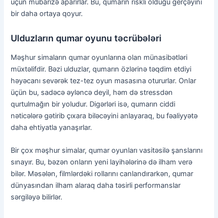
üçün mübarizə aparırlar. Bu, qumarın riskli olduğu gerçəyini
bir daha ortaya qoyur.
Ulduzların qumar oyunu təcrübələri
Məşhur simaların qumar oyunlarına olan münasibətləri
müxtəlifdir. Bəzi ulduzlar, qumarın özlərinə təqdim etdiyi
həyəcanı sevərək tez-tez oyun masasına otururlar. Onlar
üçün bu, sadəcə əyləncə deyil, həm də stressdən
qurtulmağın bir yoludur. Digərləri isə, qumarın ciddi
nəticələrə gətirib çıxara biləcəyini anlayaraq, bu fəaliyyətə
daha ehtiyatla yanaşırlar.
Bir çox məşhur simalar, qumar oyunları vasitəsilə şanslarını
sınayır. Bu, bəzən onların yeni layihələrinə də ilham verə
bilər. Məsələn, filmlərdəki rollarını canlandırarkən, qumar
dünyasından ilham alaraq daha təsirli performanslar
sərgiləyə bilirlər.